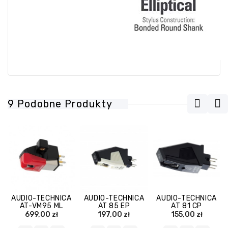
9 Podobne Produkty
AUDIO-TECHNICA
AUDIO-TECHNICA
AUDIO-TECHNICA
AT-VM95 ML
AT 85 EP
AT 81 CP
ORYGINALNA
ORYGINALNA
ORYGINALNA
699,00 zł
197,00 zł
155,00 zł
WKŁADKA
WKŁADKA
WKŁADKA