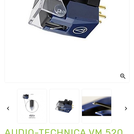



AUDIO-TECHNICA VM 520