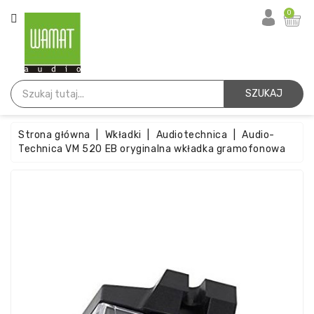
KATEGORIA
0
Strona
Główna
SZUKAJ
Igły
Strona główna
Wkładki
Audiotechnica
Audio-
Wkładki
Technica VM 520 EB oryginalna wkładka gramofonowa
Paski
Akcesoria