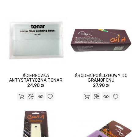
ŚCIERECZKA
ŚRODEK POŚLIZGOWY DO
ANTYSTATYCZNA TONAR
GRAMOFONU
24,90 zł
27,90 zł