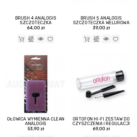
BRUSH 4 ANALOGIS
BRUSH 5 ANALOGIS
SZCZOTECZKA
SZCZOTECZKA WELUROWA
ANTYSTATYCZNA DO PŁYT
DO CZYSZCZENIA PŁYT
64,00 zł
39,00 zł
GŁOWICA WYMIENNA CLEAN
ORTOFON HI-FI ZESTAW DO
ANALOGIS
CZYSZCZENIA I REGULACJI
WKŁADKI GRAMOFONOWEJ
53,90 zł
69,00 zł