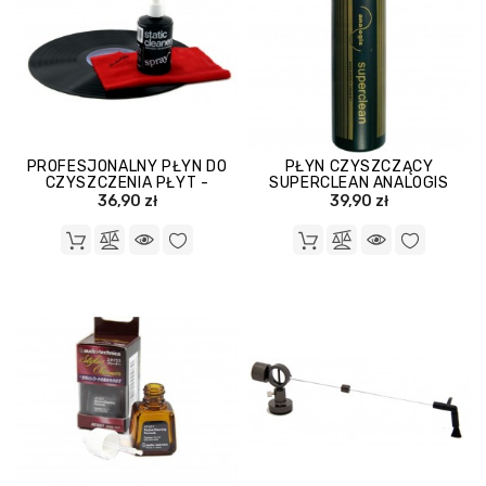
PROFESJONALNY PŁYN DO
PŁYN CZYSZCZĄCY
CZYSZCZENIA PŁYT -
SUPERCLEAN ANALOGIS
ANALOGIS
36,90 zł
39,90 zł