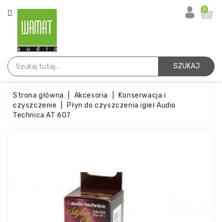
KATEGORIA
0
Strona
Główna
SZUKAJ
Igły
Strona główna
Akcesoria
Konserwacja i
Wkładki
czyszczenie
Płyn do czyszczenia igieł Audio
Technica AT 607
Paski
Akcesoria