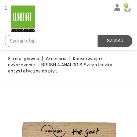
KATEGORIA
0
Strona
Główna
SZUKAJ
Igły
Strona główna
Akcesoria
Konserwacja i
Wkładki
czyszczenie
BRUSH 4 ANALOGIS Szczoteczka
antystatyczna do płyt
Paski
Akcesoria