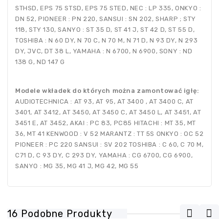
STHSD, EPS 75 STSD, EPS 75 STED, NEC : LP 335, ONKYO :
DN 52, PIONEER : PN 220, SANSUI : SN 202, SHARP ; STY
118, STY 130, SANYO : ST 35 D, ST 41 J, ST 42 D, ST 55 D,
TOSHIBA : N 60 DY, N 70 C, N 70 M, N 71 D, N 93 DY, N 293
DY, JVC, DT 38 L, YAMAHA : N 6700, N 6900, SONY : ND
138 G, ND 147 G
Modele wkładek do których można zamontować igłę:
AUDIOTECHNICA : AT 93, AT 95, AT 3400 , AT 3400 C, AT
3401, AT 3412, AT 3450, AT 3450 C, AT 3450 L, AT 3451, AT
3451 E, AT 3452, AKAI : PC 83, PC85 HITACHI : MT 35, MT
36, MT 41 KENWOOD : V 52 MARANTZ : TT 5S ONKYO : OC 52
PIONEER : PC 220 SANSUI : SV 202 TOSHIBA : C 60, C 70 M,
C71 D, C 93 DY, C 293 DY, YAMAHA : CG 6700, CG 6900,
SANYO : MG 35, MG 41 J, MG 42, MG 55
16 Podobne Produkty