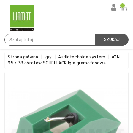
KATEGORIA
0
Strona
Główna
SZUKAJ
Igły
Strona główna
Igły
Audiotechnica system
ATN
Wkładki
95 / 78 obrotów SCHELLACK Igła gramofonowa
Paski
Akcesoria