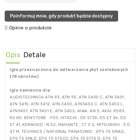
Poinformuj mnie, gdy produkt będzie dostępny
Opinie o produkcie
Opis
Detale
Igła przeznaczona do odtwarzania płyt szelakowych
(78 obrotów)
Igła zamienna dla:
AUDIOTECHNICA ATN 93, ATN 95, ATN 3400 C, ATN 3401,
ATN 3410, ATN 3412, ATN 3450, ATN3450 C, ATN 3450 L,
ATN3451, ATN 3451 E, ATN 3452, AIWA: AN 5, AKAI: RS83,
RS 85, BENYTONE : P30, HITACHI : DS ST35, DS ST 36, DS
ST 41, KENWOOD : N 52, MARANTZ : CT 5 S, MITSUBISHI : 3 D
47 M, TECHNICS / NATIONAL PANASONIC : EPS 75 SMAD,
EPS 75 SMLD, EPS 75 STSCD, EPS 75 STFS D, EPS 75