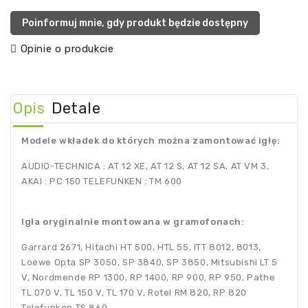
Poinformuj mnie, gdy produkt będzie dostępny
Opinie o produkcie
Opis
Detale
Modele wkładek do których można zamontować igłę:
AUDIO-TECHNICA : AT 12 XE, AT 12 S, AT 12 SA, AT VM 3,
AKAI : PC 150 TELEFUNKEN : TM 600
Igła oryginalnie montowana w gramofonach:
Garrard 2671, Hitachi HT 500, HTL 55, ITT 8012, 8013,
Loewe Opta SP 3050, SP 3840, SP 3850, Mitsubishi LT 5
V, Nordmende RP 1300, RP 1400, RP 900, RP 950, Pathe
TL 070 V, TL 150 V, TL 170 V, Rotel RM 820, RP 820
Telefunken TS 860.