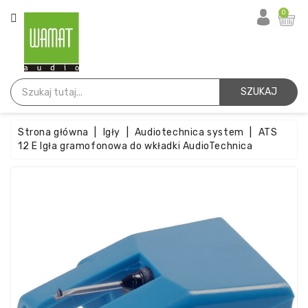
KATEGORIA
0
Strona
Główna
SZUKAJ
Igły
Strona główna
Igły
Audiotechnica system
ATS
Wkładki
12 E Igła gramofonowa do wkładki AudioTechnica
Paski
Akcesoria