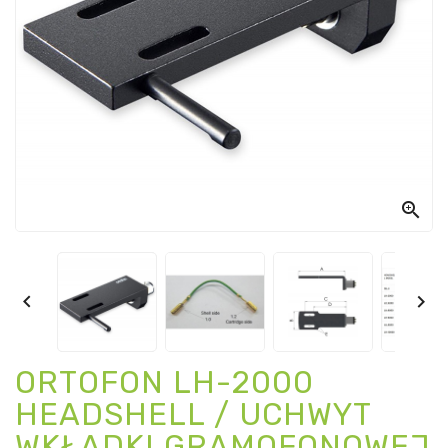



ORTOFON LH-2000
HEADSHELL / UCHWYT
WKŁADKI GRAMOFONOWEJ