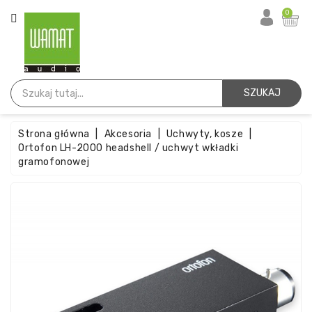
KATEGORIA
0
Strona
Główna
SZUKAJ
Igły
Strona główna
Akcesoria
Uchwyty, kosze
Wkładki
Ortofon LH-2000 headshell / uchwyt wkładki
gramofonowej
Paski
Akcesoria