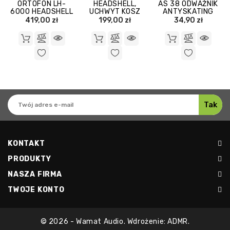
ORTOFON LH-
HEADSHELL,
AS 38 ODWAŻNIK
6000 HEADSHELL
UCHWYT KOSZ
ANTYSKATING
/ UCHWYT
WKŁADKI TONAR
ANALOGIS - 3,8 G
419,00 zł
199,00 zł
34,90 zł
WKŁADKI
GRAMOFONOWEJ
KONTAKT
PRODUKTY
NASZA FIRMA
TWOJE KONTO
© 2026 - Wamat Audio. Wdrożenie: ADMR.