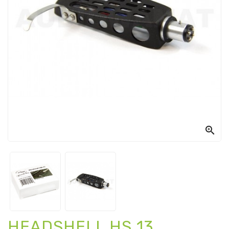

HEADSHELL HS 13