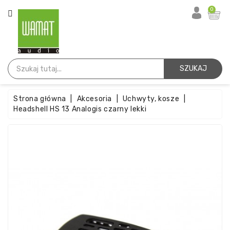
KATEGORIA
0
Strona
Główna
SZUKAJ
Igły
Strona główna
Akcesoria
Uchwyty, kosze
Wkładki
Headshell HS 13 Analogis czarny lekki
Paski
Akcesoria