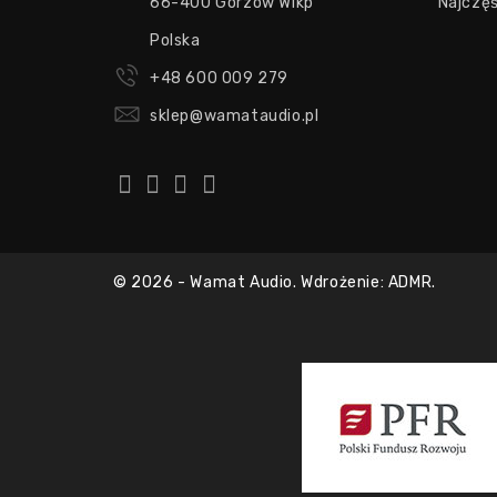
66-400 Gorzów Wlkp
Najczę
Polska
+48 600 009 279
sklep@wamataudio.pl
© 2026 - Wamat Audio. Wdrożenie: ADMR.