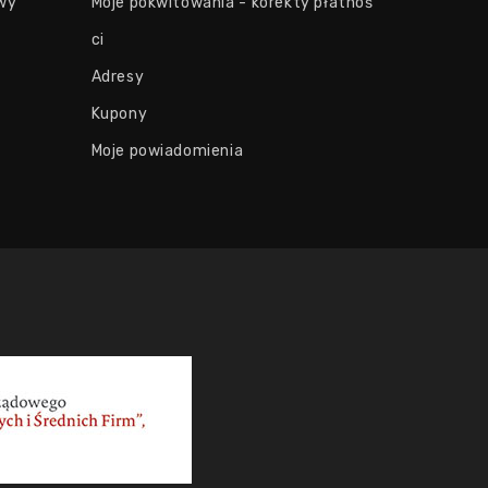
wy
Moje pokwitowania - korekty płatnoś
ci
Adresy
Kupony
Moje powiadomienia