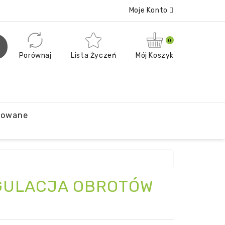
Moje Konto
0
Porównaj
Lista Życzeń
Mój Koszyk
powane
GULACJA OBROTÓW