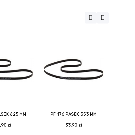
ASEK 625 MM
PF 176 PASEK 553 MM
PASEK 
UN
,90 zł
33,90 zł