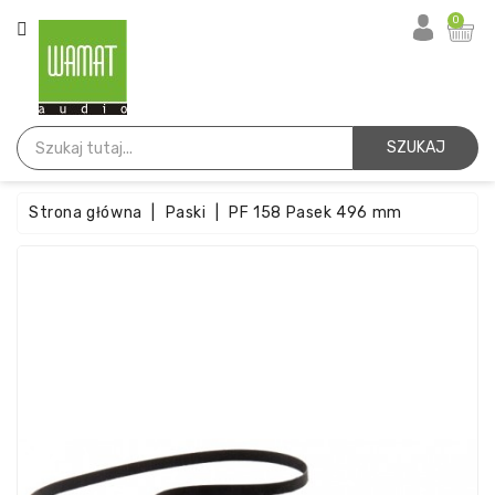
KATEGORIA
0
Strona
Główna
SZUKAJ
Igły
Strona główna
Paski
PF 158 Pasek 496 mm
Wkładki
Paski
Akcesoria