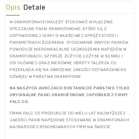
Opis
Detale
W GRAMOFONACH NALEŻY STOSOWAĆ WYŁĄCZNIE
SPECJALNE PASKI GRAMOFONOWE, KTÓRE SĄ Z
ODPOWIEDNIEJ GUMY O WŁAŚCIWEJ SPRĘŻYSTOŚCI I
PARAMETRACH ŚCIERANIA. STOSOWANIE INNYCH PASKÓW
POWODUJE NIEODWRACALNE USZKODZENIA NAPĘDÓW W
GRAMOFONACH, SZYBSZE ZUŻYCIE ŁOŻYSK W SILNIKU I
OSI GŁÓWNEJ ORAZ NIERÓWNE OBROTY TALERZA CO
PRZEKŁADA SIĘ NA OBNIŻENIE JAKOŚCI ODTWARZANEGO
DŹWIĘKU W PAŃSTWA GRAMOFONIE.
NA NASZYCH AUKCJACH DOSTANIECIE PAŃSTWO TYLKO
ORYGINALNE PASKI GRAMOFONOWE JAPOŃSKIEJ FIRMY
FALC.CO.
FIRMA FALC.CO PRODUKUJE OD WIELU LAT NAJWYŻSZEJ
JAKOŚCI PASKI NAPĘDOWE STOSOWANE W GRAMOFONACH
NAJBARDZIEJ RENOMOWANYCH FIRM NA ŚWIECIE