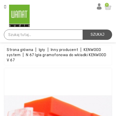
KATEGORIA
0
Strona
Główna
SZUKAJ
Igły
Strona główna
Igły
Inny producent
KENWOOD
Wkładki
system
N 67 Igła gramofonowa do wkładki KENWOOD
V 67
Paski
Akcesoria