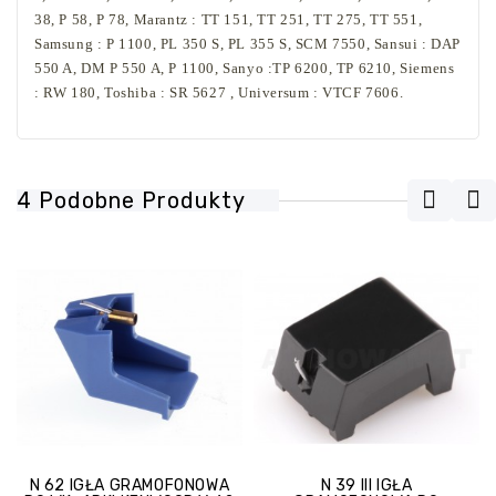
38, P 58, P 78, Marantz : TT 151, TT 251, TT 275, TT 551,
Samsung : P 1100, PL 350 S, PL 355 S, SCM 7550, Sansui : DAP
550 A, DM P 550 A, P 1100, Sanyo :TP 6200, TP 6210, Siemens
: RW 180, Toshiba : SR 5627 , Universum : VTCF 7606.
4 Podobne Produkty
N 62 IGŁA GRAMOFONOWA
N 39 III IGŁA