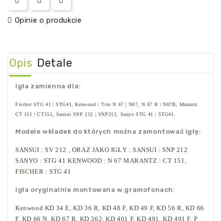
Opinie o produkcie
Opis
Detale
Igła zamienna dla:
Fischer
STG 41 | STG41,
Kenwood
/
Trio
N 67 | N67, N 67 B | N67B,
Marantz
CT 151 | CT151,
Sansui
SNP 212
| SNP212,
Sanyo
STG 41 | STG41.
Modele wkładek do których można zamontować igłę:
SANSUI : SV 212 , ORAZ JAKO IGŁY : SANSUI : SNP 212
SANYO : STG 41 KENWOOD : N 67 MARANTZ : CT 151,
FISCHER : STG 41
Igła oryginalnie montowana w gramofonach
:
Kenwood KD 34 E, KD 36 R, KD 48 F, KD 49 F, KD 56 R, KD 66
F, KD 66 N, KD 67 R, KD 362, KD 401 F, KD 491, KD 491 F, P