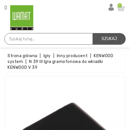
KATEGORIA
0
Strona
Główna
SZUKAJ
Igły
Strona główna
Igły
Inny producent
KENWOOD
Wkładki
system
N 39 III Igła gramofonowa do wkładki
KENWOOD V 39
Paski
Akcesoria