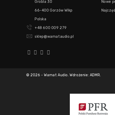
Grobla 30
Nowe p
66-400 Gorzów Wlkp
Najczę
Polska
+48 600 009 279
sklep@wamataudio.pl
© 2026 - Wamat Audio. Wdrożenie: ADMR.