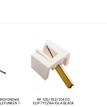
RAMOFONOWA
MF 100/102/104 ED
ELEFUNKEN T
ELIPTYCZNA IGŁA BLACK
2
DIAMOND