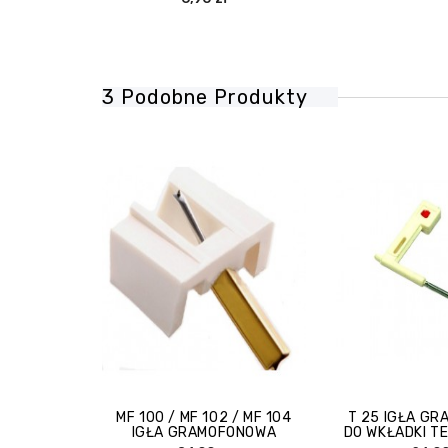
3 Podobne Produkty
MF 100 / MF 102 / MF 104
T 25 IGŁA G
IGŁA GRAMOFONOWA
DO WKŁADKI T
25/