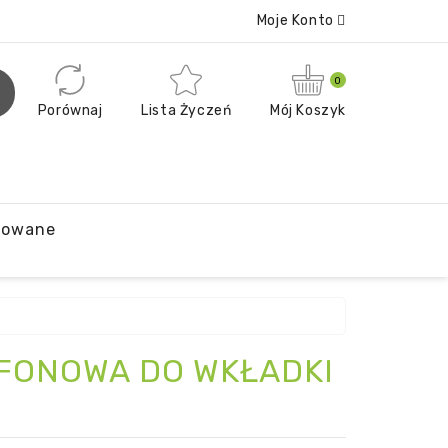
Moje Konto
0
Porównaj
Lista Życzeń
Mój Koszyk
powane
OFONOWA DO WKŁADKI