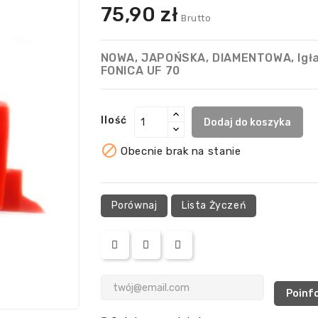
75,90 zł
Brutto
NOWA, JAPOŃSKA, DIAMENTOWA, Igła 
FONICA UF 70
Ilość
Dodaj do koszyka

Obecnie brak na stanie
Porównaj
Lista Życzeń
Poinfo