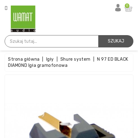
KATEGORIA
0
Strona
Główna
SZUKAJ
Igły
Strona główna
Igły
Shure system
N 97 ED BLACK
Wkładki
DIAMOND Igła gramofonowa
Paski
Akcesoria