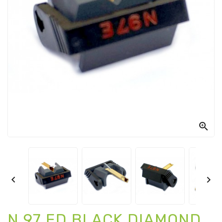



N 97 ED BLACK DIAMOND