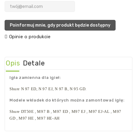
Poinformuj mnie, gdy produkt będzie dostępny
Opinie o produkcie
Opis
Detale
Igła zamienna dla igieł:
Shure
N 97 ED, N 97 EJ, N 97 B, N 95 GD.
Modele wkładek do których można zamontować igłę:
Shure
DT50E , M97 B , M97 ED , M97 EJ , M97 EJ-AL , M97
GD , M97 HE , M97 HE-AH