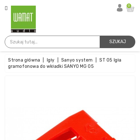
KATEGORIA
0
Strona
Główna
SZUKAJ
Igły
Strona główna
Igły
Sanyo system
ST 05 Igła
Wkładki
gramofonowa do wkładki SANYO MG 05
Paski
Akcesoria