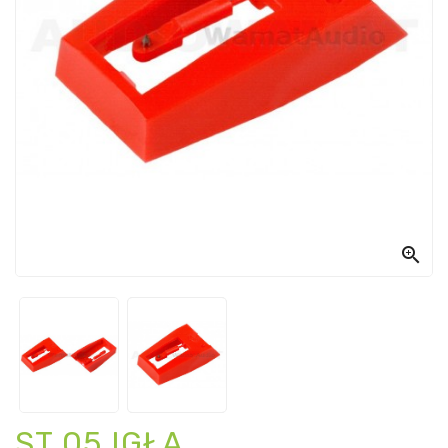

ST 05 IGŁA