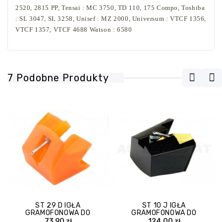
2520, 2815 PP, Tensai : MC 3750, TD 110, 175 Compo, Toshiba
: SL 3047, SL 3258, Unisef : MZ 2000, Universum : VTCF 1356,
VTCF 1357, VTCF 4688 Watson : 6580
7 Podobne Produkty
ST 29 D IGŁA
ST 10 J IGŁA
GRAMOFONOWA DO
GRAMOFONOWA DO
WKŁADKI SANYO MG 57 D
WKŁADKI SANYO MG 10
73,90 zł
124,00 zł