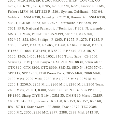
2000, MCK 2303, MCK 260, MCK 660, Elite : CO 6713, CO
6757, CO 6791, 6704, 6705, 6706, 6720, 6725, Emerson : CMS,
Fisher : MFM 46, MT 223 R, 5201 System, Goldhand : MC 04,
Goldstar : GSM 6330, Grundig : CC 210, Hanseatic : GSM 6330,
53801, ICE MC 2855, SRR 2475, Intersound : PP 3550, PP
7001, PP 8, National Panasonic / Technics : P 308, Nordmende :
MS 3001 Midi, Palladium : 552/399, 585/351, 852/260,
852/465, 852, 854, Philips : F 1265, F 1275, F 1275, F 1285, F
1365, F 1432, F 1462, F 1465, F 1560, F 1642, F 1650, F 1652,
F 1662, F 1664, FCD 465, RB 5500, RP 5440, ST 3156, ST
5106, 1365, 1465, 1465, 1652, 3165 Turm, Saba : CS 3560,
Samsung : SMQ 550, Sanyo : GXT 210, MC 8830, Schneider :
CTX 810, CTX 8200, CTX 8600, SBD 52, SBD 54, SCM 5740,
SPP 112, SPP 1200, 1270 Power Pack, 2055 Midi, 2060 Midi,
2100 Midi, 2200 Midi, 2220 Midi, 2225 Midi, 2250 Midi,
2250.1, 2250.5, 2255 Midi, 2260 Midi, 2280 Midi, 2300 Team,
2600 Midi, 2600.1, 8300, Scott : C1 YS-N 104, SEG PP 1800,
PP 1860, Sharp CIYS N 104, CSM 55, CMSN 10 Micro, CMSR
160 CD, SG 33 H, Siemens : RS 150, RS 153, RS 157, RS 160,
RW 157 R4, Soundwave : PP 8000, Teac : 2377, TEC 2306,
2306 MC, 2356, 2356 MC, 2377, 2388, 2388 Mid, 2413 PP,