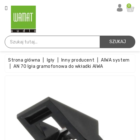
KATEGORIA
0
Strona
Główna
SZUKAJ
Igły
Strona główna
Igły
Inny producent
AIWA system
Wkładki
AN 70 Igła gramofonowa do wkładki AIWA
Paski
Akcesoria