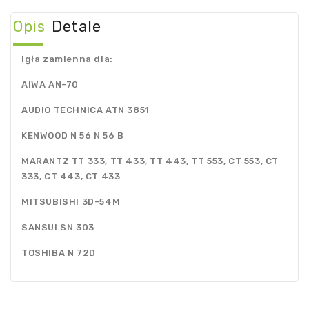
Opis
Detale
Igła zamienna dla:
AIWA AN-70
AUDIO TECHNICA ATN 3851
KENWOOD N 56 N 56 B
MARANTZ TT 333, TT 433, TT 443, TT 553, CT 553,
CT
333, CT 443, CT 433
MITSUBISHI 3D-54M
SANSUI SN 303
TOSHIBA N 72D